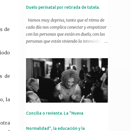
Duelo perinatal por retirada de tutela.
Vamos muy deprisa, tanto que el ritmo de
cada día nos complica conectar y empatizar
os de
con las personas que están en duelo, con las
personas que están viviendo la intensidad
que supone organizar y acomodar
iodo
experiencias traumáticas en la adaptación a
este mundo rápido. Sabemos que el duelo,
como proceso psicológico saludable, no tiene
os de
un espacio reconocido y respetado en
nuestra dinámica social. Hay que pelear
cada momento de estar mal, conquistar
cada espacio dónde poder expresar dolor. La
o, la
expectativa y la demanda de “normalidad”
funciona como una apisonadora que
Concilia o revienta. La "Nueva
reprime, anula y niega una situación común,
otra
y con ello se invisibliliza a todas las personas
Normalidad", la educación y la