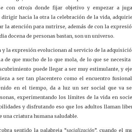
se con otro/a donde fijar objetivo y empezar a juga
irigir hacia la otra la celebración de la vida, adquir
r la atención para nutrirse, además de con la expresi
edia docena de personas bastan, son un universo.
n y la expresión evolucionan al servicio de la adquisici
ia de que mucho de lo que mola, de lo que se necesita
escubrimiento puede llegar a ser muy estimulante, y ej
ieza a ser tan placentero como el encuentro fusional
nido en el tiempo, da a luz un ser social que va se
rsonas, experimentando los límites de la vida en socie
ilidades y disfrutando eso que los adultos llaman libe
de una criatura humana saludable.
obra sentido la palabreja “
socialización
”, cuando el m