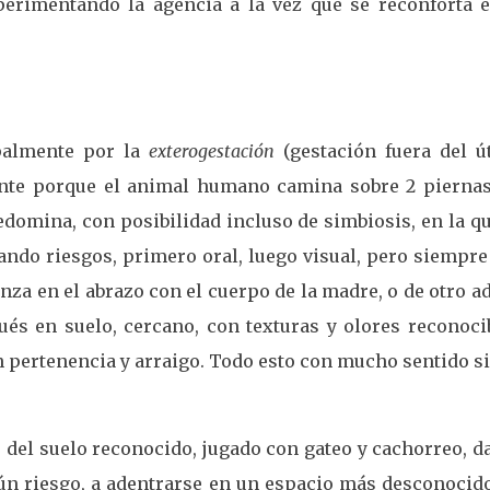
erimentando la agencia a la vez que se reconforta e
palmente por la
exterogestación
(gestación fuera del út
ente porque el animal humano camina sobre 2 piernas
edomina, con posibilidad incluso de simbiosis, en la q
do riesgos, primero oral, luego visual, pero siempre
za en el abrazo con el cuerpo de la madre, o de otro a
ués en suelo, cercano, con texturas y olores reconocib
 pertenencia y arraigo. Todo esto con mucho sentido s
 del suelo reconocido, jugado con gateo y cachorreo, d
gún riesgo, a adentrarse en un espacio más desconocido