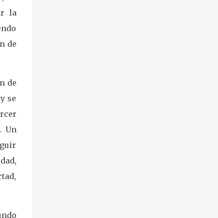
r la
iendo
ón de
ón de
 y se
ercer
. Un
guir
dad,
rtad,
undo