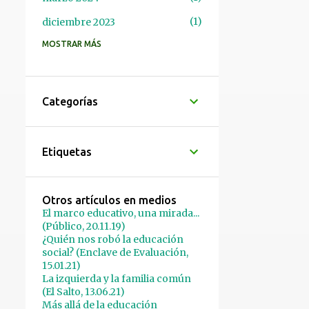
1
diciembre 2023
MOSTRAR MÁS
1
octubre 2023
1
septiembre 2023
1
agosto 2023
Categorías
1
mayo 2023
1
abril 2023
Etiquetas
1
marzo 2023
1
febrero 2023
Otros artículos en medios
El marco educativo, una mirada...
1
enero 2023
(Público, 20.11.19)
2
diciembre 2022
¿Quién nos robó la educación
social? (Enclave de Evaluación,
1
octubre 2022
15.01.21)
La izquierda y la familia común
1
agosto 2022
(El Salto, 13.06.21)
Más allá de la educación