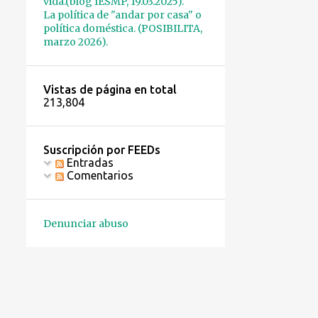
vida.(blog IESMP, 19.03.2025).
1
marzo 2021
La política de "andar por casa" o
política doméstica. (POSIBILITA,
2
febrero 2021
marzo 2026).
1
enero 2021
1
diciembre 2020
Vistas de página en total
213,804
2
noviembre 2020
2
octubre 2020
Suscripción por FEEDs
2
septiembre 2020
Entradas
Comentarios
2
agosto 2020
1
julio 2020
Denunciar abuso
2
junio 2020
2
mayo 2020
3
abril 2020
2
marzo 2020