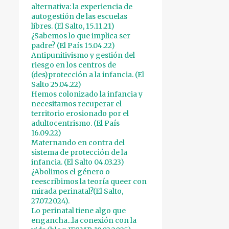
1
junio 2022
alternativa: la experiencia de
autogestión de las escuelas
1
mayo 2022
libres. (El Salto, 15.11.21)
¿Sabemos lo que implica ser
1
abril 2022
padre? (El País 15.04.22)
Antipunitivismo y gestión del
1
marzo 2022
riesgo en los centros de
1
febrero 2022
(des)protección a la infancia. (El
Salto 25.04.22)
1
enero 2022
Hemos colonizado la infancia y
necesitamos recuperar el
1
diciembre 2021
territorio erosionado por el
adultocentrismo. (El País
1
octubre 2021
16.09.22)
Maternando en contra del
1
agosto 2021
sistema de protección de la
infancia. (El Salto 04.03.23)
1
julio 2021
¿Abolimos el género o
1
junio 2021
reescribimos la teoría queer con
mirada perinatal?(El Salto,
1
mayo 2021
27.07.2024).
Lo perinatal tiene algo que
1
abril 2021
engancha...la conexión con la