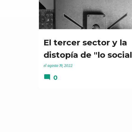
t
r
a
d
a
El tercer sector y la
s
distopía de "lo social
el
agosto 19, 2022
0